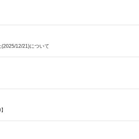
25/12/21)について
0】