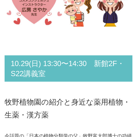
10.29(日) 13:30〜14:30 新館2F・
S22講義室
牧野植物園の紹介と身近な薬用植物・
生薬・漢方薬
今話題の「日本の植物分類学の父」牧野富太郎博士の功績